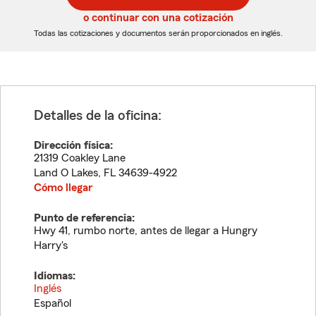
5
5
o continuar con una cotización
dígitos
dígitos
Todas las cotizaciones y documentos serán proporcionados en inglés.
Detalles de la oficina:
Dirección física:
21319 Coakley Lane
Land O Lakes
,
FL
34639-4922
Cómo llegar
Punto de referencia:
Hwy 41, rumbo norte, antes de llegar a Hungry
Harry's
Idiomas:
Inglés
Español