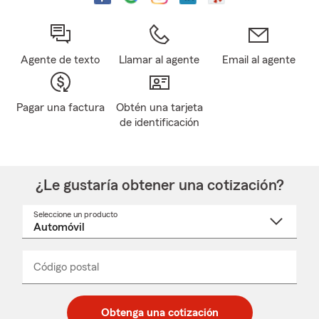
Agente de texto
Llamar al agente
Email al agente
Pagar una factura
Obtén una tarjeta
de identificación
¿Le gustaría obtener una cotización?
Seleccione un producto
Seleccione
un
nombre
de
producto
del
Código postal
Ingresa
Ingresa
_____
menú
un
un
desplegable
código
código
postal
postal
Obtenga una cotización
de
de